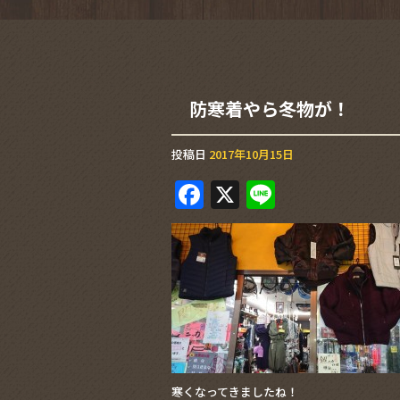
防寒着やら冬物が！
投稿日
2017年10月15日
F
X
Li
a
n
c
e
e
b
o
o
k
寒くなってきましたね！