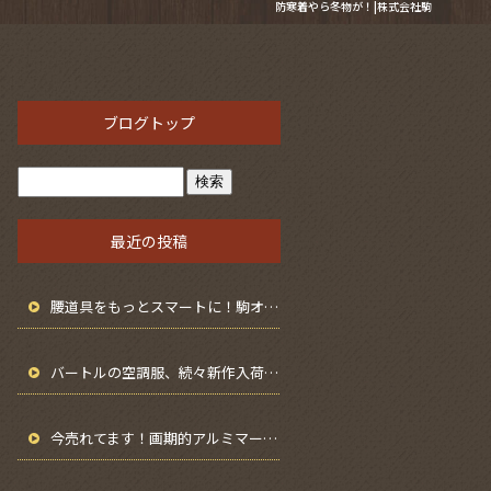
防寒着やら冬物が！|株式会社駒
ブログトップ
最近の投稿
腰道具をもっとスマートに！駒オリジナル「無線機ホルダー 取付金具付き」を紹介します
バートルの空調服、続々新作入荷中！別注カラーファンも登場！
今売れてます！画期的アルミマーカーホルダー！！！