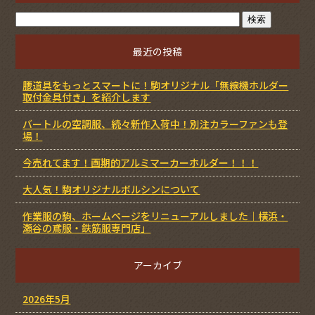
最近の投稿
腰道具をもっとスマートに！駒オリジナル「無線機ホルダー
取付金具付き」を紹介します
バートルの空調服、続々新作入荷中！別注カラーファンも登
場！
今売れてます！画期的アルミマーカーホルダー！！！
大人気！駒オリジナルボルシンについて
作業服の駒、ホームページをリニューアルしました｜横浜・
瀬谷の鳶服・鉄筋服専門店」
アーカイブ
2026年5月