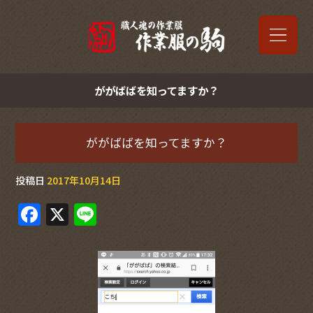
ががばばを知ってますか？
ががばばを知ってますか？
投稿日
2017年10月14日
F
X
Li
a
n
c
e
e
b