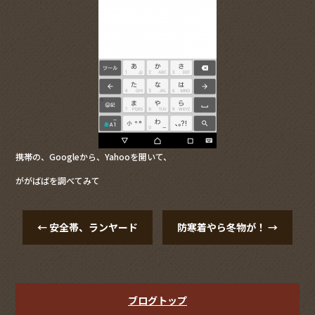
o
o
k
携帯の、Googleから、Yahooを開いて、
ががばばを調べてみて
←
安全帯、ランヤード
防寒着やら冬物が！
→
ブログトップ