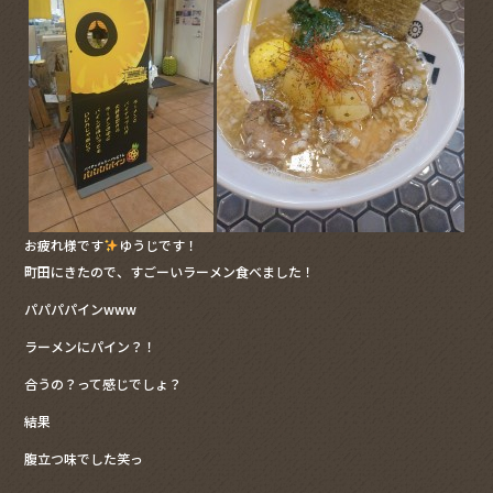
o
o
k
お疲れ様です
ゆうじです！
町田にきたので、すごーいラーメン食べました！
パパパパインwww
ラーメンにパイン？！
合うの？って感じでしょ？
結果
腹立つ味でした笑っ