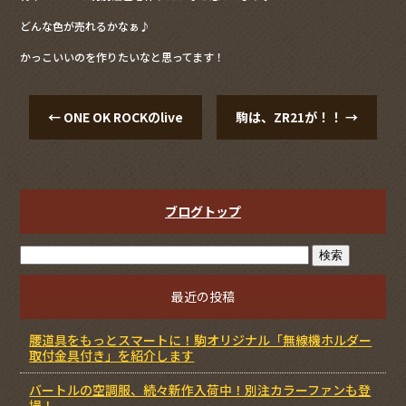
o
どんな色が売れるかなぁ♪
o
かっこいいのを作りたいなと思ってます！
k
←
ONE OK ROCKのlive
駒は、ZR21が！！
→
ブログトップ
最近の投稿
腰道具をもっとスマートに！駒オリジナル「無線機ホルダー
取付金具付き」を紹介します
バートルの空調服、続々新作入荷中！別注カラーファンも登
場！