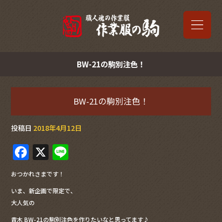
BW-21の駒別注色！
BW-21の駒別注色！
投稿日
2018年4月12日
F
X
Li
a
n
おつかれさまです！
c
e
いま、新企画で限定で、
e
大人気の
b
青木 BW-21の駒別注色を作りたいなと思ってます♪