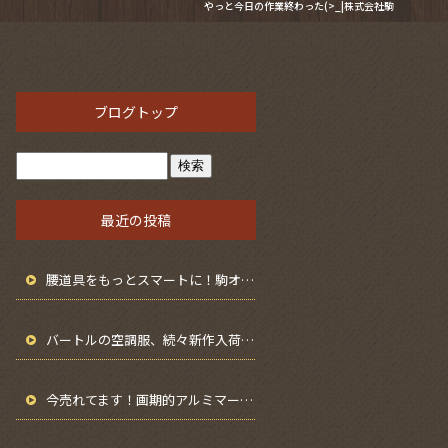
やっと今日の作業終わった(>_|株式会社駒
ブログトップ
最近の投稿
腰道具をもっとスマートに！駒オリジナル「無線機ホルダー 取付金具付き」を紹介します
バートルの空調服、続々新作入荷中！別注カラーファンも登場！
今売れてます！画期的アルミマーカーホルダー！！！