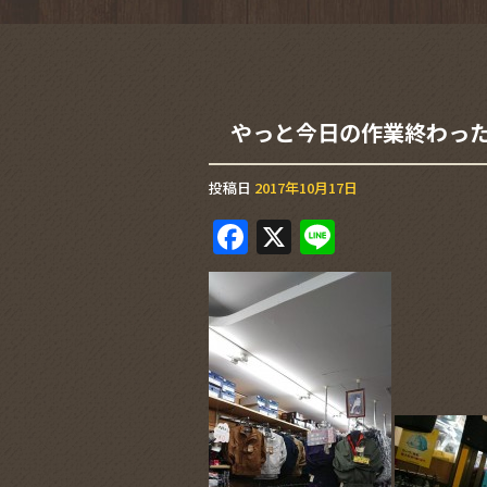
やっと今日の作業終わった
投稿日
2017年10月17日
F
X
Li
a
n
c
e
e
b
o
o
k