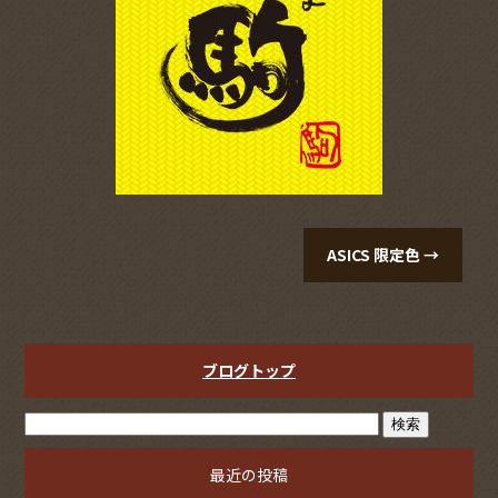
o
o
k
ASICS 限定色
→
ブログトップ
最近の投稿