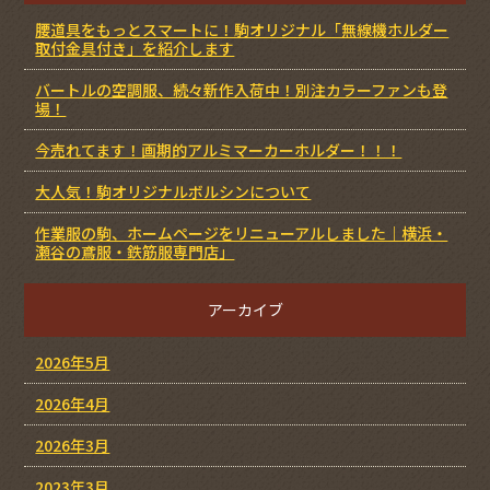
腰道具をもっとスマートに！駒オリジナル「無線機ホルダー
取付金具付き」を紹介します
バートルの空調服、続々新作入荷中！別注カラーファンも登
場！
今売れてます！画期的アルミマーカーホルダー！！！
大人気！駒オリジナルボルシンについて
作業服の駒、ホームページをリニューアルしました｜横浜・
瀬谷の鳶服・鉄筋服専門店」
アーカイブ
2026年5月
2026年4月
2026年3月
2023年3月